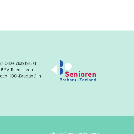
j! Onze club bruist
d! SV-Rijen is een
heen KBO-Brabant) in
website:
Ouweland Ontwerp