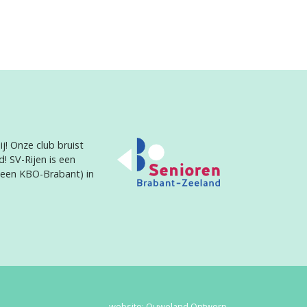
j! Onze club bruist
d! SV-Rijen is een
heen KBO-Brabant) in
website:
Ouweland Ontwerp