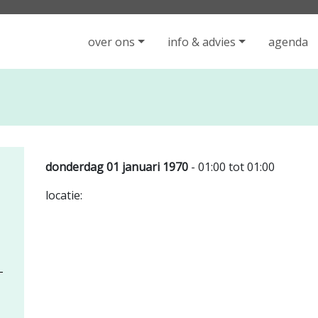
iging Rijen - ga naar de homepage
over ons
info & advies
agenda
donderdag 01 januari 1970
- 01:00 tot 01:00
locatie: