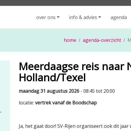
iging Rijen - ga naar de homepage
over ons
info & advies
agenda
home
agenda-overzicht
M
Meerdaagse reis naar 
Holland/Texel
maandag 31 augustus 2026
- 08:45 tot 20:00
locatie:
vertrek vanaf de Boodschap
Ja, het gaat door! SV-Rijen organiseert ook dit jaa