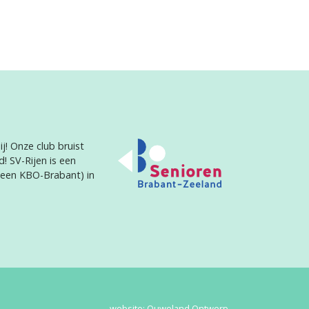
j! Onze club bruist
d! SV-Rijen is een
heen KBO-Brabant) in
website:
Ouweland Ontwerp