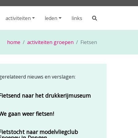
activiteiten
leden
links
home
activiteiten groepen
Fietsen
gerelateerd nieuws en verslagen:
Fietsend naar het drukkerijmuseum
We gaan weer fietsen!
Fietstocht naar modelvliegclub
Snoepey in Dongen